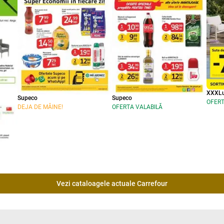
XXXLu
Supeco
Supeco
OFERT
DEJA DE MÂINE!
OFERTA VALABILĂ
Vezi cataloagele actuale Carrefour