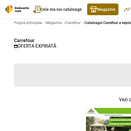
Cele ma noi cataloage
Magazine
Catalog promoțional Carrefour -
Pagina principala
>
Magazine
>
Carrefour
>
Cataloagul Carrefour a expir
Carrefour
OFERTA EXPIRATĂ
Vezi 