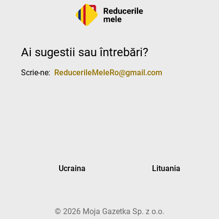
Ai sugestii sau întrebări?
Scrie-ne:
ReducerileMeleRo@gmail.com
Ucraina
Lituania
©
2026
Moja Gazetka Sp. z o.o.