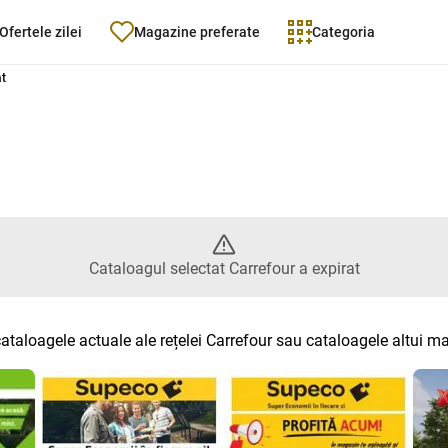
Ofertele zilei
Magazine preferate
Categoria
 Catalogul selectat Carrefour a 
at
Cataloagul selectat Carrefour a expirat
cataloagele actuale ale rețelei Carrefour sau cataloagele altui m