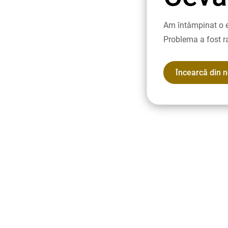
Am întâmpinat o e
Problema a fost r
Încearcă din 