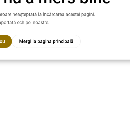
roare neașteptată la încărcarea acestei pagini.
aportată echipei noastre.
nou
Mergi la pagina principală