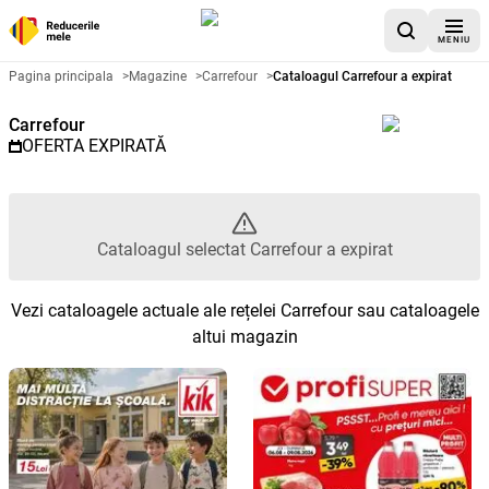
MENIU
Catalog promoțional Carrefour -
Pagina principala
>
Magazine
>
Carrefour
>
Cataloagul Carrefour a expirat
Carrefour
OFERTA EXPIRATĂ
Cataloagul selectat Carrefour a expirat
Vezi cataloagele actuale ale rețelei Carrefour sau cataloagele
altui magazin