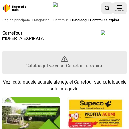
MENIU
Catalog promoțional Carrefour -
Pagina principala
>
Magazine
>
Carrefour
>
Cataloagul Carrefour a expirat
Carrefour
OFERTA EXPIRATĂ
Cataloagul selectat Carrefour a expirat
Vezi cataloagele actuale ale rețelei Carrefour sau cataloagele
altui magazin