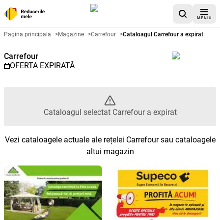
MENIU
Catalog promoțional Carrefour -
Pagina principala
>
Magazine
>
Carrefour
>
Cataloagul Carrefour a expirat
Carrefour
OFERTA EXPIRATĂ
Cataloagul selectat Carrefour a expirat
Vezi cataloagele actuale ale rețelei Carrefour sau cataloagele
altui magazin