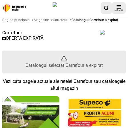
MENIU
Catalog promoțional Carrefour -
Pagina principala
>
Magazine
>
Carrefour
>
Cataloagul Carrefour a expirat
Carrefour
OFERTA EXPIRATĂ
Cataloagul selectat Carrefour a expirat
Vezi cataloagele actuale ale rețelei Carrefour sau cataloagele
altui magazin