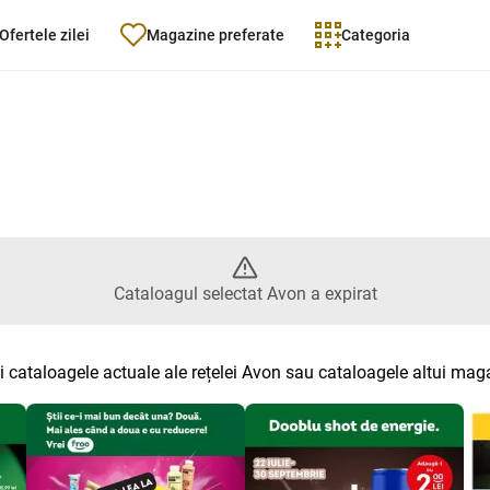
Ofertele zilei
Magazine preferate
Categoria
logul selectat Avon a expirat
Cataloagul selectat Avon a expirat
i cataloagele actuale ale rețelei Avon sau cataloagele altui mag