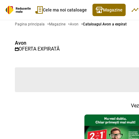
Cele ma noi cataloage
Magazine
Catalog promoțional Avon - Cata
Pagina principala
>
Magazine
>
Avon
>
Cataloagul Avon a expirat
Avon
OFERTA EXPIRATĂ
Vez