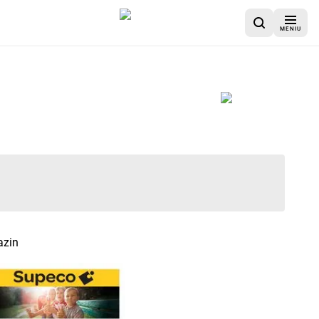
MENIU
azin