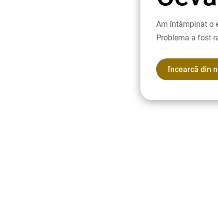
Am întâmpinat o e
Problema a fost r
Încearcă din 