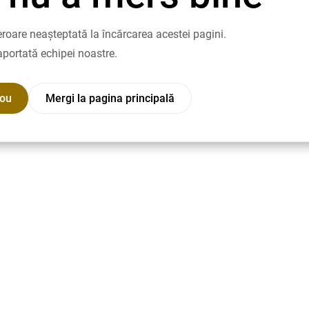
roare neașteptată la încărcarea acestei pagini.
aportată echipei noastre.
nou
Mergi la pagina principală