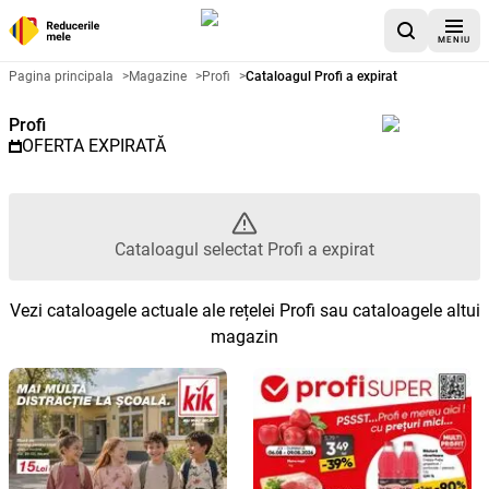
MENIU
Catalog promoțional Profi - Cata
Pagina principala
>
Magazine
>
Profi
>
Cataloagul Profi a expirat
Profi
OFERTA EXPIRATĂ
Cataloagul selectat Profi a expirat
Vezi cataloagele actuale ale rețelei Profi sau cataloagele altui
magazin