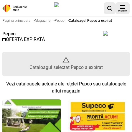
MENIU
Catalog promoțional Pepco - Cat
Pagina principala
>
Magazine
>
Pepco
>
Cataloagul Pepco a expirat
Pepco
OFERTA EXPIRATĂ
Cataloagul selectat Pepco a expirat
Vezi cataloagele actuale ale rețelei Pepco sau cataloagele
altui magazin