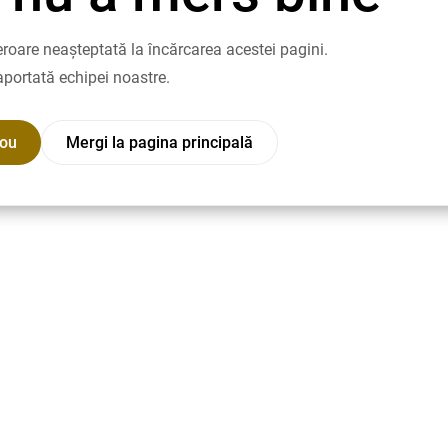
roare neașteptată la încărcarea acestei pagini.
aportată echipei noastre.
nou
Mergi la pagina principală