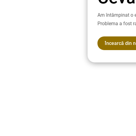
Am întâmpinat o e
Problema a fost r
Încearcă din 