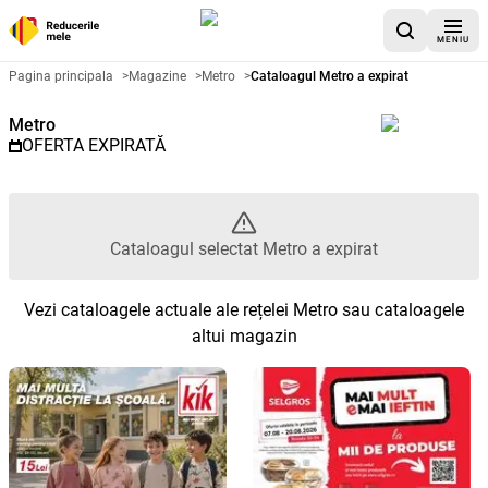
MENIU
Catalog promoțional Metro - Cat
Pagina principala
>
Magazine
>
Metro
>
Cataloagul Metro a expirat
Metro
OFERTA EXPIRATĂ
Cataloagul selectat Metro a expirat
Vezi cataloagele actuale ale rețelei Metro sau cataloagele
altui magazin