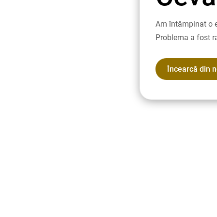
Am întâmpinat o e
Problema a fost r
Încearcă din 