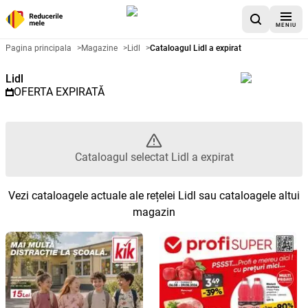
MENIU
Catalog promoțional Lidl - Catal
Pagina principala
>
Magazine
>
Lidl
>
Cataloagul Lidl a expirat
Lidl
OFERTA EXPIRATĂ
Cataloagul selectat Lidl a expirat
Vezi cataloagele actuale ale rețelei Lidl sau cataloagele altui
magazin