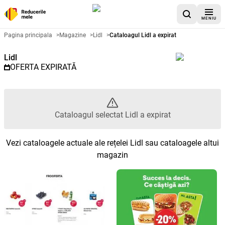
MENIU
Catalog promoțional Lidl - Catal
Pagina principala
>
Magazine
>
Lidl
>
Cataloagul Lidl a expirat
Lidl
OFERTA EXPIRATĂ
Cataloagul selectat Lidl a expirat
Vezi cataloagele actuale ale rețelei Lidl sau cataloagele altui
magazin