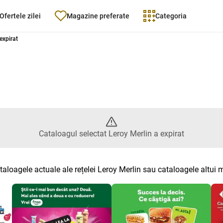
Ofertele zilei
Magazine preferate
Categoria
n - Catalogul selectat Leroy Mer
expirat
Cataloagul selectat Leroy Merlin a expirat
taloagele actuale ale rețelei Leroy Merlin sau cataloagele altui