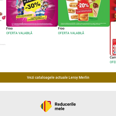
Froo
Froo
OFERTA VALABILĂ
OFERTA VALABILĂ
Carr
OFE
Vezi cataloagele actuale Leroy Merlin