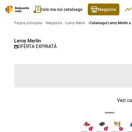
Cele ma noi cataloage
Magazine
Catalog promoțional Leroy Merli
Pagina principala
>
Magazine
>
Leroy Merlin
>
Cataloagul Leroy Merlin a 
Leroy Merlin
OFERTA EXPIRATĂ
Vezi ca