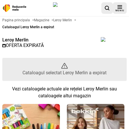
MENIU
Catalog promoțional Leroy Merli
Pagina principala
>
Magazine
>
Leroy Merlin
>
Cataloagul Leroy Merlin a expirat
Leroy Merlin
OFERTA EXPIRATĂ
Cataloagul selectat Leroy Merlin a expirat
Vezi cataloagele actuale ale rețelei Leroy Merlin sau
cataloagele altui magazin