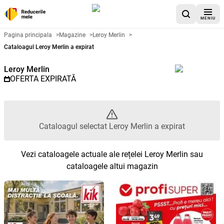
MENIU
Catalog promoțional Leroy Merli
Pagina principala
>
Magazine
>
Leroy Merlin
>
Cataloagul Leroy Merlin a expirat
Leroy Merlin
OFERTA EXPIRATĂ
Cataloagul selectat Leroy Merlin a expirat
Vezi cataloagele actuale ale rețelei Leroy Merlin sau
cataloagele altui magazin