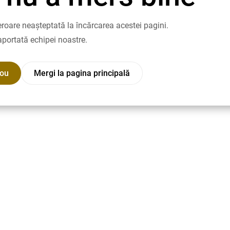
roare neașteptată la încărcarea acestei pagini.
aportată echipei noastre.
nou
Mergi la pagina principală