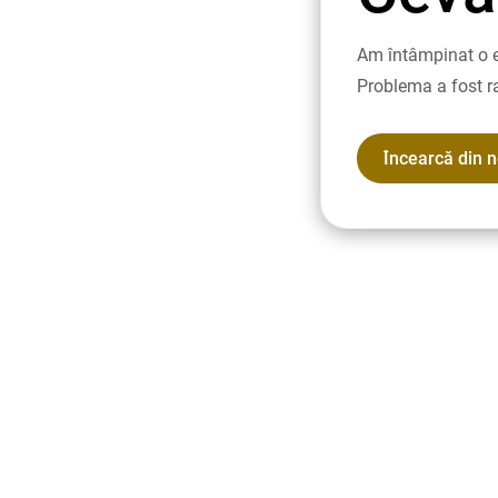
Am întâmpinat o e
Problema a fost r
Încearcă din 