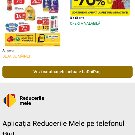
XXXLutz
OFERTA VALABILĂ
Supeco
DEJA DE MÂINE!
Vezi cataloagele actuale LaDoiPași
Aplicația Reducerile Mele pe telefonul
tău!