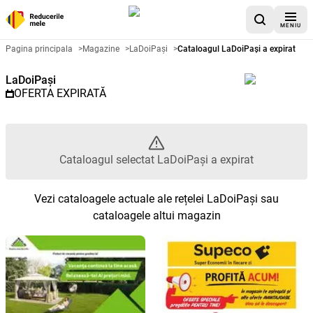
MENIU
Catalog promoțional LaDoiPași -
Pagina principala
>
Magazine
>
LaDoiPași
>
Cataloagul LaDoiPași a expirat
LaDoiPași
OFERTA EXPIRATĂ
Cataloagul selectat LaDoiPași a expirat
Vezi cataloagele actuale ale rețelei LaDoiPași sau
cataloagele altui magazin