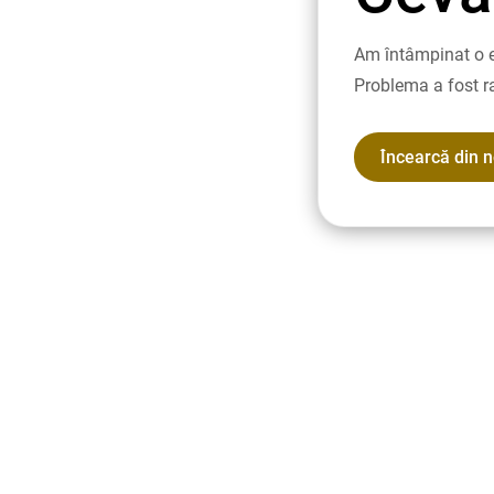
Am întâmpinat o e
Problema a fost r
Încearcă din 