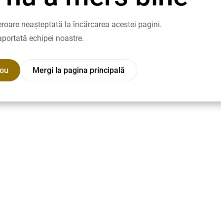
roare neașteptată la încărcarea acestei pagini.
aportată echipei noastre.
nou
Mergi la pagina principală