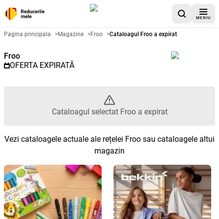
MENIU
Catalog promoțional Froo - Cata
Pagina principala
>
Magazine
>
Froo
>
Cataloagul Froo a expirat
Froo
OFERTA EXPIRATĂ
Cataloagul selectat Froo a expirat
Vezi cataloagele actuale ale rețelei Froo sau cataloagele altui
magazin