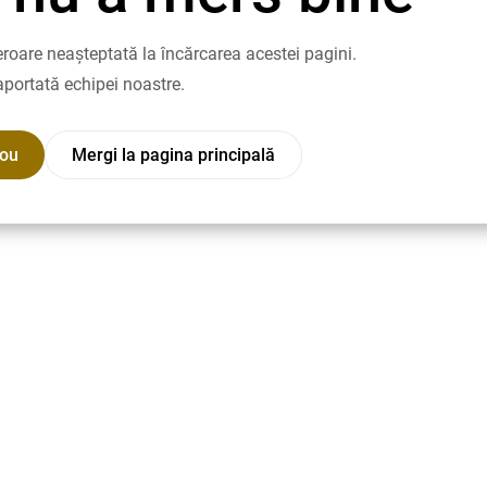
roare neașteptată la încărcarea acestei pagini.
aportată echipei noastre.
nou
Mergi la pagina principală