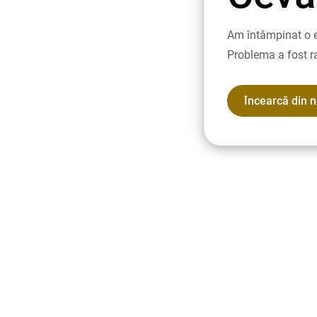
Am întâmpinat o e
Problema a fost r
Încearcă din 