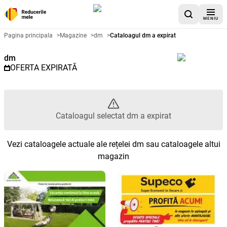
MENIU
Catalog promoțional dm - Catalo
Pagina principala
>
Magazine
>
dm
>
Cataloagul dm a expirat
dm
OFERTA EXPIRATĂ
Cataloagul selectat dm a expirat
Vezi cataloagele actuale ale rețelei dm sau cataloagele altui
magazin