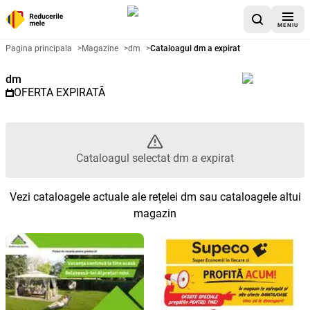
MENIU
Catalog promoțional dm - Catalo
Pagina principala
>
Magazine
>
dm
>
Cataloagul dm a expirat
dm
OFERTA EXPIRATĂ
Cataloagul selectat dm a expirat
Vezi cataloagele actuale ale rețelei dm sau cataloagele altui
magazin