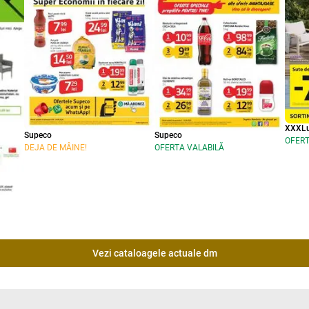
XXXLu
Supeco
Supeco
OFERT
DEJA DE MÂINE!
OFERTA VALABILĂ
Vezi cataloagele actuale dm