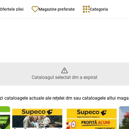
Ofertele zilei
Magazine preferate
Categoria
gul selectat dm a expirat
Cataloagul selectat dm a expirat
zi cataloagele actuale ale rețelei dm sau cataloagele altui maga