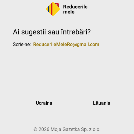
Ai sugestii sau întrebări?
Scrie-ne:
ReducerileMeleRo@gmail.com
Ucraina
Lituania
©
2026
Moja Gazetka Sp. z o.o.