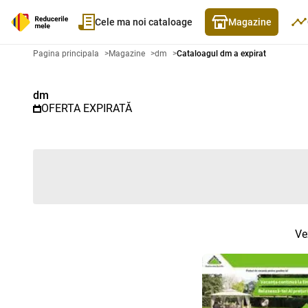
Cele ma noi cataloage
Magazine
Catalog promoțional dm - Catalo
Pagina principala
>
Magazine
>
dm
>
Cataloagul dm a expirat
dm
OFERTA EXPIRATĂ
Ve