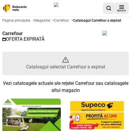
MENIU
Catalog promoțional Carrefour -
Pagina principala
>
Magazine
>
Carrefour
>
Cataloagul Carrefour a expirat
Carrefour
OFERTA EXPIRATĂ
Cataloagul selectat Carrefour a expirat
Vezi cataloagele actuale ale rețelei Carrefour sau cataloagele
altui magazin