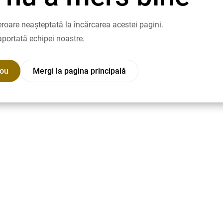
roare neașteptată la încărcarea acestei pagini.
aportată echipei noastre.
nou
Mergi la pagina principală