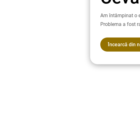
Am întâmpinat o e
Problema a fost r
Încearcă din 