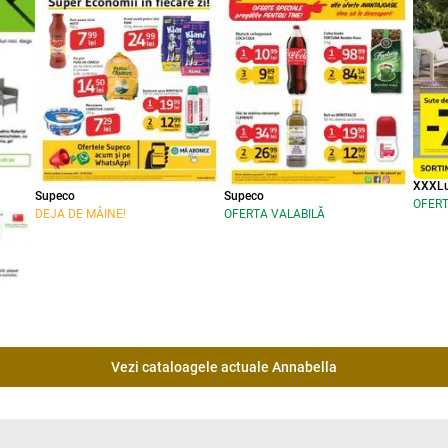
XXXLu
Supeco
Supeco
OFERT
DEJA DE MÂINE!
OFERTA VALABILĂ
Vezi cataloagele actuale Annabella