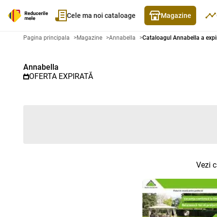
Cele ma noi cataloage
Magazine
Catalog promoțional Annabella -
Pagina principala
>
Magazine
>
Annabella
>
Cataloagul Annabella a expi
Annabella
OFERTA EXPIRATĂ
Vezi c