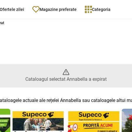
Ofertele zilei
Magazine preferate
Categoria
 Catalogul selectat Annabella a
rat
Cataloagul selectat Annabella a expirat
ataloagele actuale ale rețelei Annabella sau cataloagele altui 