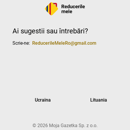
Ai sugestii sau întrebări?
Scrie-ne:
ReducerileMeleRo@gmail.com
Ucraina
Lituania
©
2026
Moja Gazetka Sp. z o.o.