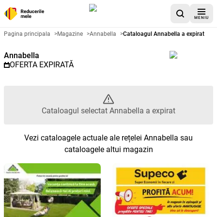
MENIU
Catalog promoțional Annabella -
Pagina principala
>
Magazine
>
Annabella
>
Cataloagul Annabella a expirat
Annabella
OFERTA EXPIRATĂ
Cataloagul selectat Annabella a expirat
Vezi cataloagele actuale ale rețelei Annabella sau
cataloagele altui magazin