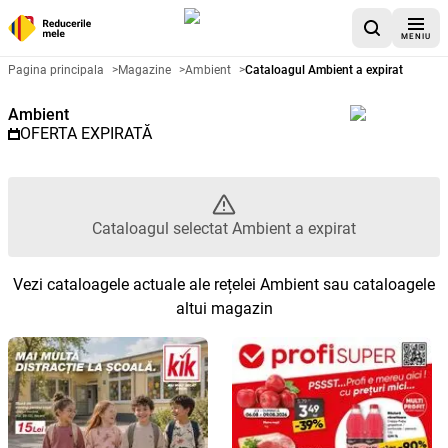
MENIU
Catalog promoțional Ambient - C
Pagina principala
>
Magazine
>
Ambient
>
Cataloagul Ambient a expirat
Ambient
OFERTA EXPIRATĂ
Cataloagul selectat Ambient a expirat
Vezi cataloagele actuale ale rețelei Ambient sau cataloagele
altui magazin