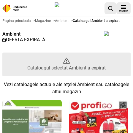
MENIU
Catalog promoțional Ambient - C
Pagina principala
>
Magazine
>
Ambient
>
Cataloagul Ambient a expirat
Ambient
OFERTA EXPIRATĂ
Cataloagul selectat Ambient a expirat
Vezi cataloagele actuale ale rețelei Ambient sau cataloagele
altui magazin