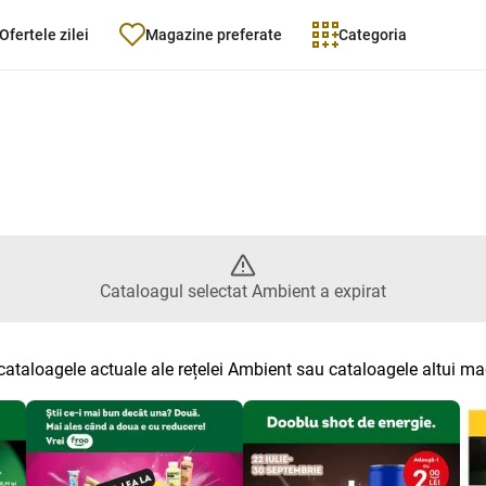
Ofertele zilei
Magazine preferate
Categoria
atalogul selectat Ambient a ex
Cataloagul selectat Ambient a expirat
cataloagele actuale ale rețelei Ambient sau cataloagele altui m