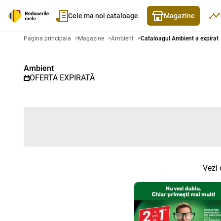
Cele ma noi cataloage
Magazine
Catalog promoțional Ambient - C
Pagina principala
>
Magazine
>
Ambient
>
Cataloagul Ambient a expirat
Ambient
OFERTA EXPIRATĂ
Vezi 