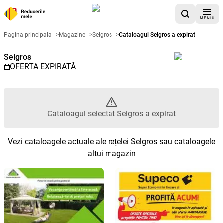
MENIU
Catalog promoțional Selgros - C
Pagina principala
>
Magazine
>
Selgros
>
Cataloagul Selgros a expirat
Selgros
OFERTA EXPIRATĂ
Cataloagul selectat Selgros a expirat
Vezi cataloagele actuale ale rețelei Selgros sau cataloagele
altui magazin